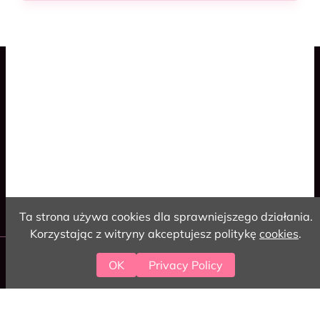
Blog
Spaceship Game
Cookies
Polski
English
Ta strona używa cookies dla sprawniejszego działania.
Korzystając z witryny akceptujesz politykę
cookies
.
2026 love-coding
OK
Privacy Policy