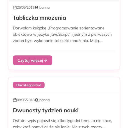
25/05/2018
Joanna
Tabliczka mnożenia
Dorwałam książkę „Programowanie zorientowane
obiektowo w języku JavaScript” i jednym z pierwszych
zadań było wykonanie tabliczki mnożenia. Moją
tabliczkę można...
Czytaj więcej
Uncategorized
08/05/2018
Joanna
Dwunasty tydzień nauki
Ostatni wpis pojawił się kilka tygodni temu, a nie chcę,
żeby ktoś pomyślał, że się lenię. Nic z tych rzeczy....