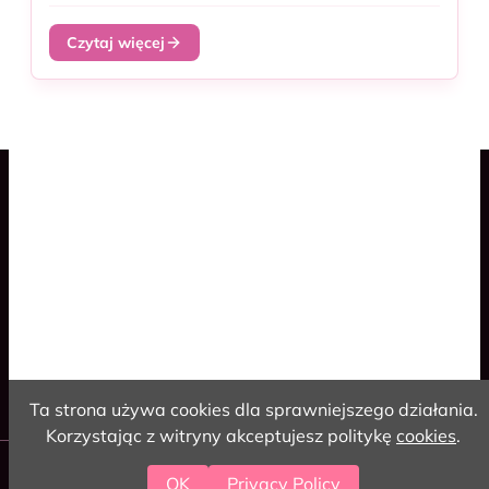
Czytaj więcej
Blog
Spaceship Game
Cookies
Polski
English
Ta strona używa cookies dla sprawniejszego działania.
Korzystając z witryny akceptujesz politykę
cookies
.
2026 love-coding
OK
Privacy Policy