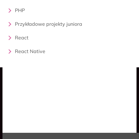
PHP
Przykładowe projekty juniora
React
React Native
Blog
Spaceship Game
Cookies
Polski
English