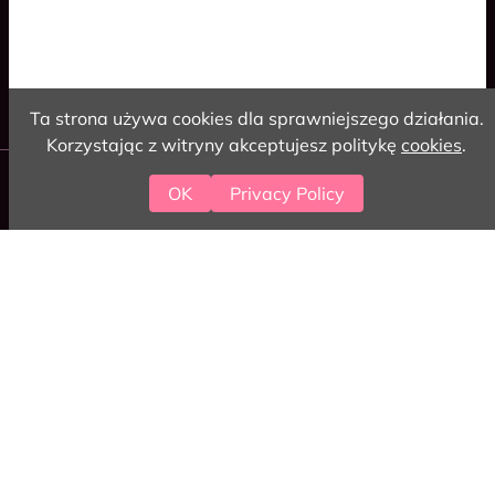
Cookies
Polski
English
Ta strona używa cookies dla sprawniejszego działania.
Korzystając z witryny akceptujesz politykę
cookies
.
2026 love-coding
OK
Privacy Policy