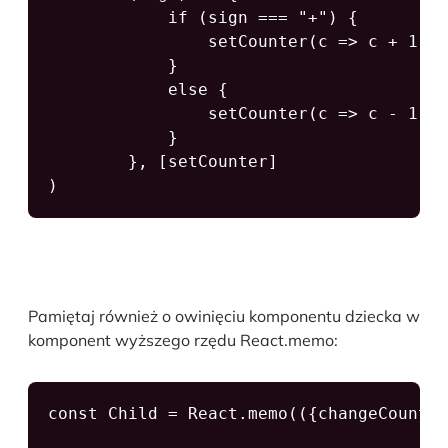
            if (sign === "+") {

                setCounter(c => c + 1);

            }

            else {

                setCounter(c => c - 1);

            }

        }, [setCounter]

) 
Pamiętaj również o owinięciu komponentu dziecka w
komponent wyższego rzędu React.memo:
const Child = React.memo(({changeCounter