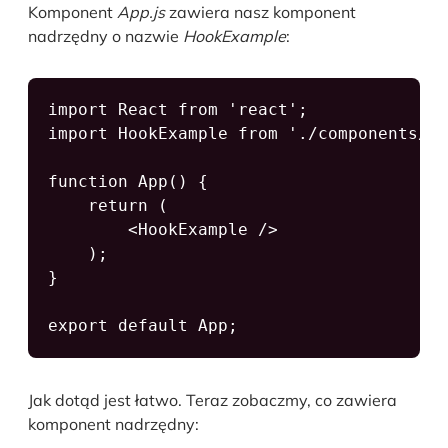
Komponent
App.js
zawiera nasz komponent
nadrzędny o nazwie
HookExample
:
import React from 'react';

import HookExample from './components/ho
function App() {

    return (

        <HookExample />

    );

}

export default App;
Jak dotąd jest łatwo. Teraz zobaczmy, co zawiera
komponent nadrzędny: