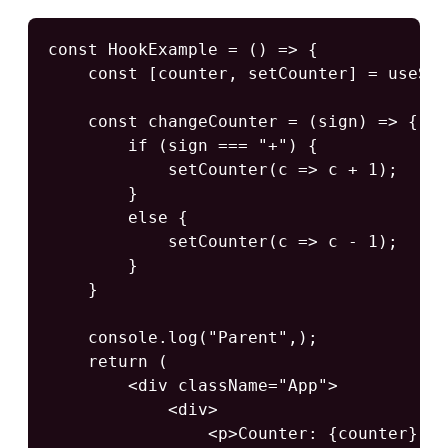
const HookExample = () => {    

    const [counter, setCounter] = useSta
    const changeCounter = (sign) => {

        if (sign === "+") {

            setCounter(c => c + 1);

        }

        else {

            setCounter(c => c - 1);

        }

    }

    console.log("Parent",);

    return (

        <div className="App">

            <div>

                <p>Counter: {counter} </