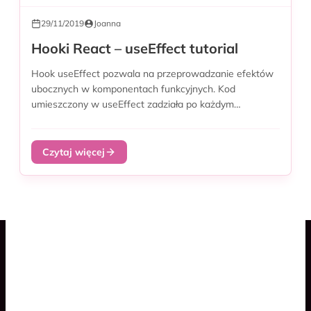
29/11/2019
Joanna
Hooki React – useEffect tutorial
Hook useEffect pozwala na przeprowadzanie efektów
ubocznych w komponentach funkcyjnych. Kod
umieszczony w useEffect zadziała po każdym
renderowaniu, albo przy...
Czytaj więcej
Blog
Spaceship Game