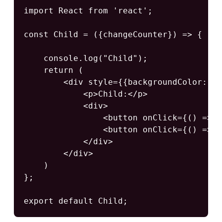
import React from 'react';

const Child = ({changeCounter}) => {

    console.log("Child");

    return (

        <div style={{backgroundColor: "b
            <p>Child:</p>

            <div>

                <button onClick={() => c
                <button onClick={() => c
            </div>

        </div>

    )

};

export default Child;