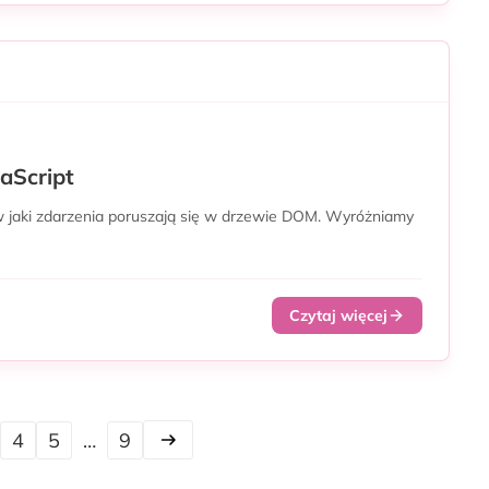
aScript
w jaki zdarzenia poruszają się w drzewie DOM. Wyróżniamy
Czytaj więcej
4
5
…
9