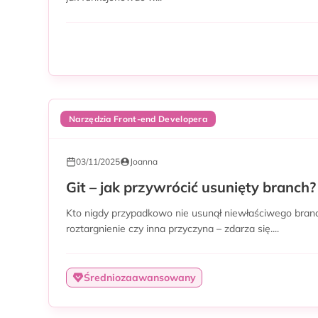
Narzędzia Front-end Developera
03/11/2025
Joanna
Git – jak przywrócić usunięty branch?
Kto nigdy przypadkowo nie usunął niewłaściwego branc
roztargnienie czy inna przyczyna – zdarza się....
Średniozaawansowany