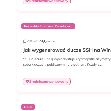
Średniozaawansowany
Narzędzia Front-end Developera
25/10/2025
Joanna
Jak wygenerować klucze SSH na Wi
SSH (Secure Shell) wykorzystuje kryptografię asymetr
sobą kluczach: publicznym i prywatnym. Każdy z...
Średniozaawansowany
Linux