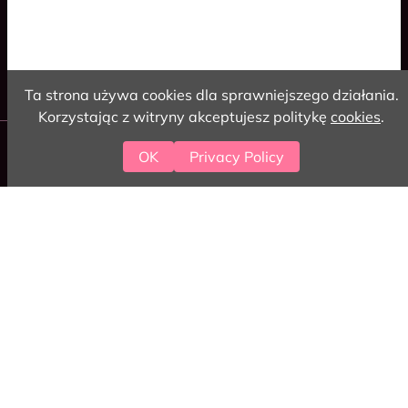
Cookies
Polski
English
Ta strona używa cookies dla sprawniejszego działania.
Korzystając z witryny akceptujesz politykę
cookies
.
2026 love-coding
OK
Privacy Policy